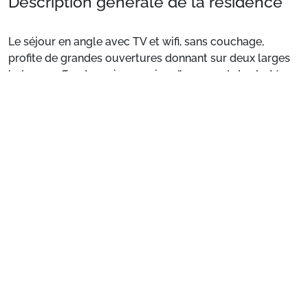
Description générale de la résidence
Le séjour en angle avec TV et wifi, sans couchage,
profite de grandes ouvertures donnant sur deux larges
balcons, offrant une impression d’espace et de clarté
rare à la montagne.
Voir plus
La cuisine ouverte sur le séjour, moderne et entièrement
équipée (plaques vitrocéramiques, four à micro onde,
lave-vaisselle, ustensiles complets), permet de préparer
vos repas dans le confort d’un véritable chez-vous.
Côté nuit, la chambre principale dispose d’un lit coffre
double (140×190) et d’une armoire, offrant de larges
possibilités de rangement. Le coin montagne, aménagé
Préparez votre séjour
dans le prolongement de l’entrée, peut être totalement
fermé du séjour pour plus d’intimité. Il accueille trois
1. Choisissez votre package
couchages (lits superposés et lit tiroir – 3 lits simples
80×190), constituant ainsi une seconde chambre à part