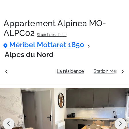
Appartement Alpinea MO-
Packages
ALPC02
Situer la résidence
Méribel Mottaret 1850
🚆Train de nuit
Alpes du Nord
Stations
rales
Voir les tarifs
La résidence
Station Méribel 
Hébergements
Bons plans