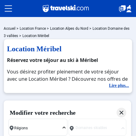
Packages
Accueil
>
Location France
>
Location Alpes du Nord
>
Location Domaine des
3 vallées
>
Location Méribel
Location Méribel
🚆Train de nuit
Réservez votre séjour au ski à Méribel
Vous désirez profiter pleinement de votre séjour
Stations
avec une Location Méribel ? Découvrez nos offres de
Location Méribel pour skier sans limite à noel, jour
Lire plus...
de l'an, février. Fermez les yeux et imaginez… Profitez
Hébergements
de votre Location Méribel, une station réputée et
moderne où vous pourrez mêler les plaisirs de la
Modifier votre recherche
glisse sur les pistes de ski et des activités en totale
Bons plans
immersion avec la beauté des paysages
Domaines skiables
montagnards. Pour un week-end ou pour 7 jours en