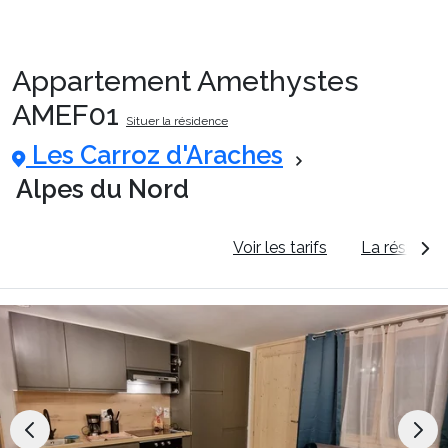
Appartement Amethystes
Packages
AMEF01
Situer la résidence
Les Carroz d'Araches
🚆Train de nuit
Alpes du Nord
Stations
Informations générales
Voir les tarifs
La résidenc
Hébergements
Bons plans