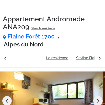
Appartement Andromede
Packages
ANA209
Situer la résidence
Flaine Forêt 1700
🚆Train de nuit
Alpes du Nord
Stations
rales
Voir les tarifs
La résidence
Station Flaine Fo
Hébergements
Bons plans