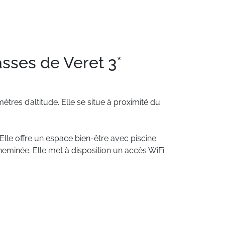
ses de Veret 3*
mètres
d’altitude.
Elle
se
situe
à
proximité
du
Elle
offre
un
espace
bien-être
avec
piscine
heminée.
Elle
met
à
disposition
un
accès
WiFi