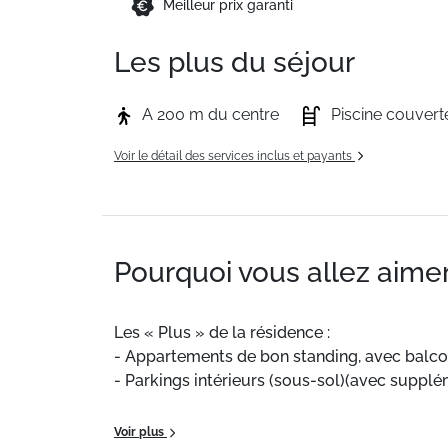
Meilleur prix garanti
Les plus du séjour
A 200 m du centre
Piscine couvert
Voir le détail des services inclus et payants
Pourquoi vous allez aimer
Les
«
Plus
»
de
la
résidence
:
-
Appartements
de
bon
standing,
avec
balc
-
Parkings
intérieurs
(sous-sol)(avec
supplé
Nous
avons
particulièrement
aimé
l'espace
Voir plus