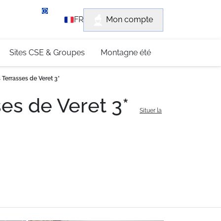
rvice client
Mon compte
FR
3 (0)4 79 96 30 69
Sites CSE & Groupes
Montagne été
errasses de Veret 3*
es de Veret 3*
Situer la