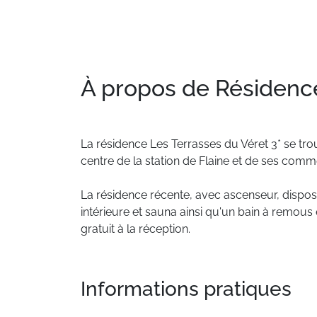
À propos de Résidenc
La
résidence
Les
Terrasses
du
Véret
3*
se
tro
centre
de
la
station
de
Flaine
et
de
ses
comme
La
résidence
récente,
avec
ascenseur,
dispo
intérieure
et
sauna
ainsi
qu'un
bain
à
remous
gratuit
à
la
réception.
Informations pratiques