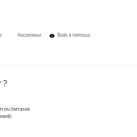
e
Ascenseur
Bain à remous
 ?
on
ou
terrasse
ment)
bien-être
avec
sa
piscine
intérieure
et
son
sauna.
Le
Pass
Act