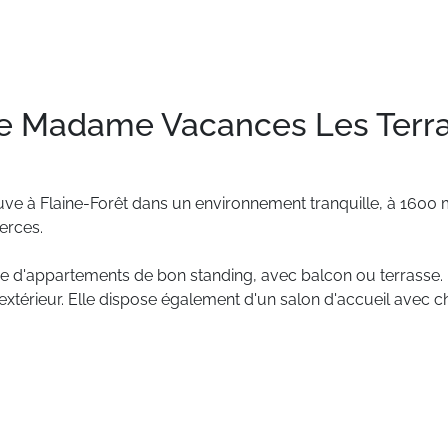
e Madame Vacances Les Terras
uve
à
Flaine-Forêt
dans
un
environnement
tranquille,
à
1600
rces.
se
d'appartements
de
bon
standing,
avec
balcon
ou
terrasse.
extérieur.
Elle
dispose
également
d'un
salon
d'accueil
avec
c