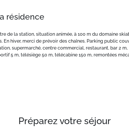
la résidence
ntre de la station, situation animée, à 100 m du domaine skia
is. En hiver, merci de prévoir des chaînes. Parking public co
tion, supermarché, centre commercial, restaurant, bar 2 m, 
portif 5 m, télésiège 50 m, télécabine 150 m, remontées méca
ki 40 m, ski de fond 1 km, patinoire 150 m. Attractions à pr
ibles: 3 Vallées. Les lacs connus sont facilement accessibl
demande (en sus). Groupes de jeunes sur demande seulement.
ccès à ski jusqu'à la maison. La remise des clés a lieu à l’
ocation dans cette maison de vacances. Environnement très
qualité, de 26 m² situé à l'étage numéro 5
Préparez votre séjour