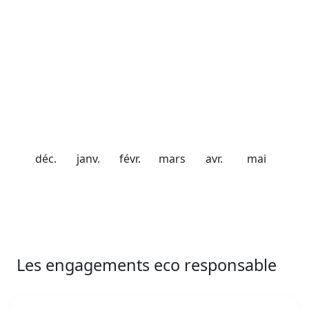
20 avril 2027
Chute de neige
20 cm
40 cm
56 cm
98 cm
75 cm
50 cm
déc.
janv.
févr.
mars
avr.
mai
Les engagements eco responsable