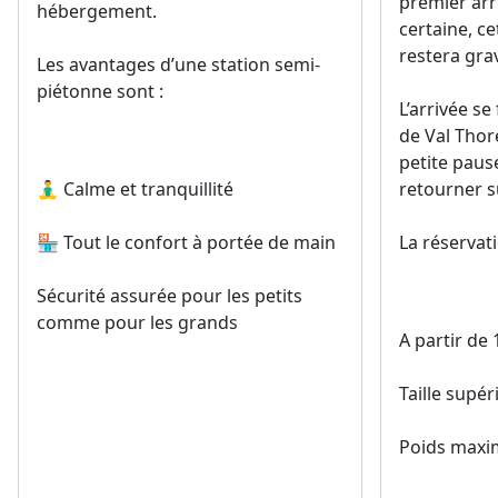
premier arr
hébergement.
certaine, c
restera gra
Les avantages d’une station semi-
piétonne sont :
L’arrivée se
de Val Thor
petite pau
🧘‍♂️ Calme et tranquillité
retourner su
🏪 Tout le confort à portée de main
La réservati
Sécurité assurée pour les petits
comme pour les grands
A partir de 
Taille supé
Poids maxi