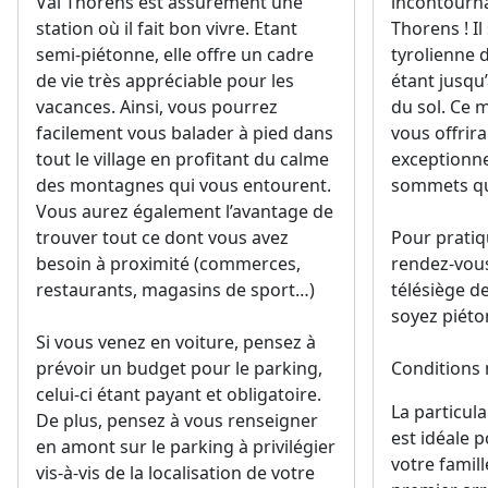
Val Thorens est assurément une
incontourna
station où il fait bon vivre. Etant
Thorens ! Il
semi-piétonne, elle offre un cadre
tyrolienne 
de vie très appréciable pour les
étant jusqu
vacances. Ainsi, vous pourrez
du sol. Ce
facilement vous balader à pied dans
vous offri
tout le village en profitant du calme
exceptionnel
des montagnes qui vous entourent.
sommets qui
Vous aurez également l’avantage de
trouver tout ce dont vous avez
Pour pratiqu
besoin à proximité (commerces,
rendez-vou
restaurants, magasins de sport…)
télésiège d
soyez piéto
Si vous venez en voiture, pensez à
prévoir un budget pour le parking,
Conditions 
celui-ci étant payant et obligatoire.
La particula
De plus, pensez à vous renseigner
est idéale 
en amont sur le parking à privilégier
votre famill
vis-à-vis de la localisation de votre