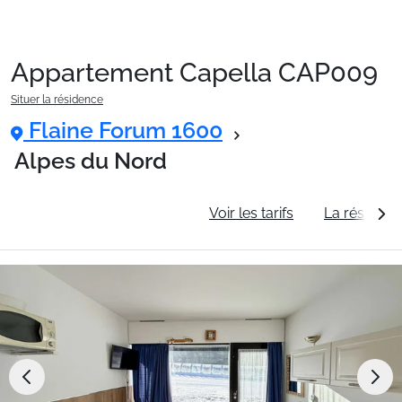
Appartement Capella CAP009
Packages
Situer la résidence
Flaine Forum 1600
🚆Train de nuit
Alpes du Nord
Informations générales
Voir les tarifs
La résidenc
Stations
Hébergements
Bons plans