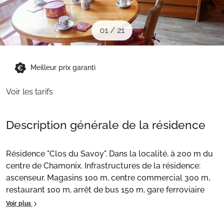
Sites CSE & Groupes
01
/
21
Montagne été
Meilleur prix garanti
Français (FR)
Voir les tarifs
Description générale de la résidence
Résidence "Clos du Savoy". Dans la localité, à 200 m du
centre de Chamonix. Infrastructures de la résidence:
ascenseur. Magasins 100 m, centre commercial 300 m,
restaurant 100 m, arrêt de bus 150 m, gare ferroviaire
"Chamonix Mont-Blanc" 700 m. Terrain de golf (18 trous)
Voir plus
4 km, centre sportif 500 m, téléski 150 m, remontées