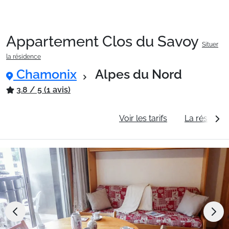
Appartement Clos du Savoy
Situer
Packages
la résidence
Chamonix
Alpes du Nord
🚆Train de nuit
3.8 / 5 (1 avis)
Informations générales
Voir les tarifs
La résidenc
Stations
Hébergements
Bons plans