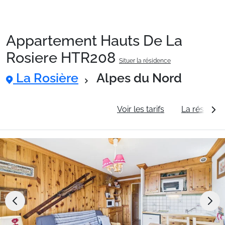
Appartement Hauts De La
Packages
Rosiere HTR208
Situer la résidence
La Rosière
Alpes du Nord
🚆Train de nuit
Informations générales
Voir les tarifs
La résidenc
Stations
Hébergements
Bons plans