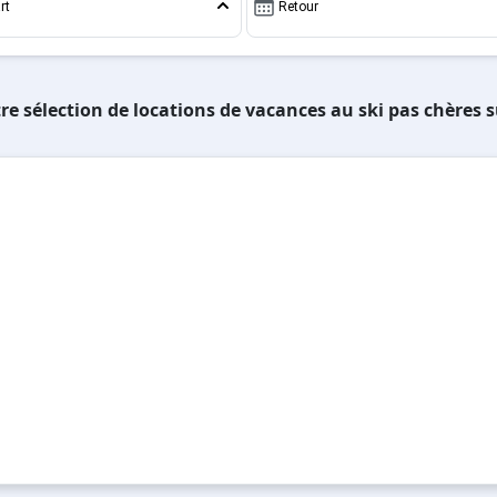
rt
Retour
n sud. Donc en plus de skier sur des pistes françaises et it
! Agréable n'est-ce pas ?
re sélection de locations de vacances au ski pas chères s