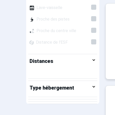
Lave-vaisselle
Proche des pistes
Proche du centre ville
Distance de l'ESF
Distances
Type hébergement