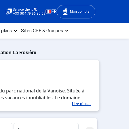
Service client
FR
Mon compte
+33 (0)4 79 96 30 69
 plans
Sites CSE & Groupes
ation La Rosière
du parc national de la Vanoise. Située à
r des vacances inoubliables. Le domaine
 le Mont Valaisan qui culmine jusqu’à
Lire plus...
4km de piste. La station est labellisée
ente en luge ou yooner etc). Son
bre à fin avril. Encore un grand point