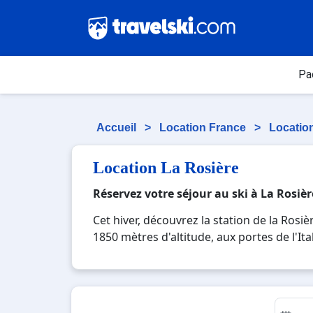
Pa
Accueil
>
Location France
>
Locatio
Location La Rosière
Réservez votre séjour au ski à La Rosièr
Cet hiver, découvrez la station de la Rosi
1850 mètres d'altitude, aux portes de l'Ita
skiable Franco-Italien est très apprécié d
2800m d’altitude. L’espace San Bernardo vo
Famille Plus et vous propose de nombreus
enneigement exceptionnel garantit une ne