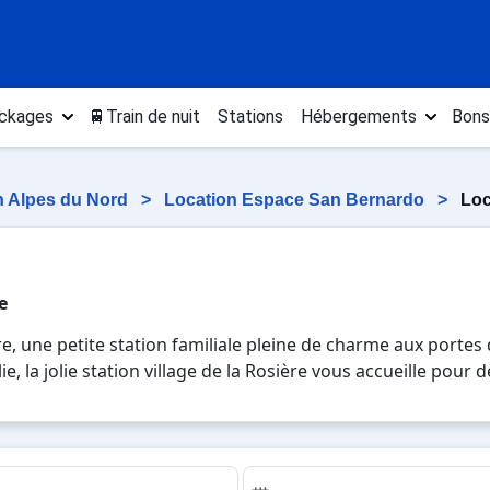
ckages
🚆Train de nuit
Stations
Hébergements
Bons
n Alpes du Nord
>
Location Espace San Bernardo
>
Loc
e
ère, une petite station familiale pleine de charme aux portes 
lie, la jolie station village de la Rosière vous accueille pou
es épicuriens et des fans de glisse, le point culminant étant
us permet de skier en France et en Italie sur un total de 15
es activités hivernales (marche nordique, snake gliss, desc
ige de grande qualité tout au long de la saison de mi-décem