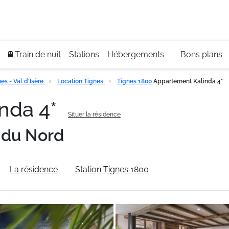
Se
+3
🚆Train de nuit
Stations
Hébergements
Bons plans
s - Val d'Isère
Location Tignes
Tignes 1800
Appartement Kalinda 4*
nda 4*
Situer la résidence
 du Nord
La résidence
Station Tignes 1800