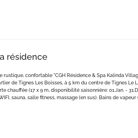
la résidence
e rustique, confortable "CGH Résidence & Spa Kalinda Villag
tier de Tignes Les Boisses, à 5 km du centre de Tignes Le L
chauffée (17 x 9 m, disponibilité saisonnière: 01.Jan. - 31.De
WIFI, sauna, salle fitness, massage (en sus). Bains de vapeur
sèche-linge (en commun, en sus), appareil de séchage de chau
nsion: hauteur 190 cm. Supermarché 4 km, restaurant 50 m, 
f (18 trous) 6.5 km, télécabine 100 m, pistes de ski 100 m.
 (Espace Killy). Veuillez noter: équipement pour bébés sur d
n. La photo ne montre qu’un exemple de location de vacance