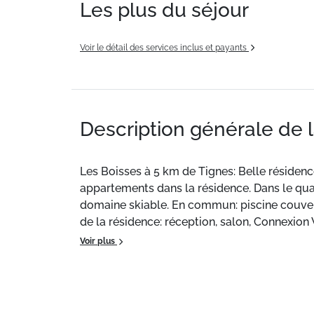
Les plus du séjour
Voir le détail des services inclus et payants
Description générale de 
Les Boisses à 5 km de Tignes: Belle résidenc
appartements dans la résidence. Dans le quar
domaine skiable. En commun: piscine couverte 
de la résidence: réception, salon, Connexion 
ascenseur, local pour les skis, lave-linge, 
Voir plus
disponible. Garage en commun (en sus). Dime
km, lac Lac du Chevril 300 m. Terrain de gol
facilement accessibles: Tignes – Val d'Isère
d'enneigement, accès à ski jusqu'à la maiso