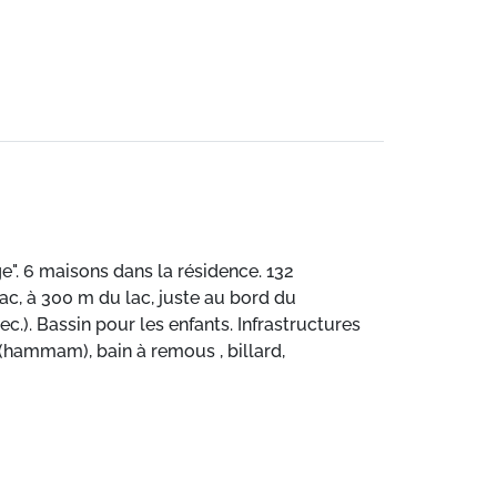
e". 6 maisons dans la résidence. 132
ac, à 300 m du lac, juste au bord du
c.). Bassin pour les enfants. Infrastructures
 (hammam), bain à remous , billard,
ssures à ski. Service boulangerie. Débarras
gare ferroviaire "Bourg Saint Maurice" 33
 Les domaines skiables de renommée sont
emande (inclus). En cas de bonnes conditions
s. Les locations peuvent également se