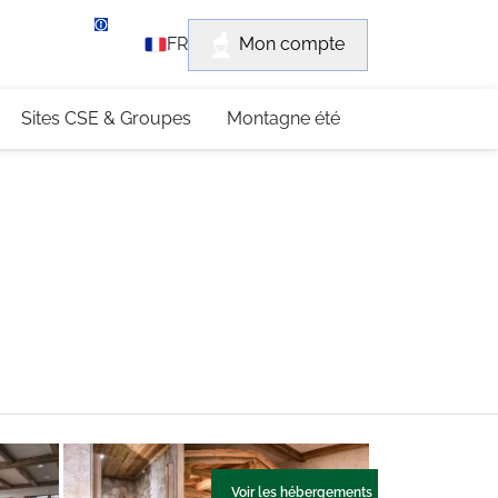
rvice client
Mon compte
FR
3 (0)4 79 96 30 69
Sites CSE & Groupes
Montagne été
Voir les hébergements