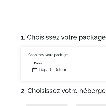
différencier par leur superficie, la dispositi
Situation :
À Tignes.
Appartement de particulier :
appartement d'e
massage, balcon.
1. Choisissez votre package
Choisissez votre package
Dates
Départ - Retour
2. Choisissez votre héberg