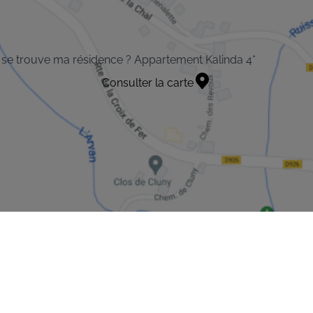
se trouve ma résidence ? Appartement Kalinda 4*
Consulter la carte