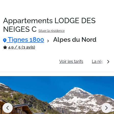
Appartements LODGE DES
Packages
NEIGES C
Situer la résidence
Tignes 1800
Alpes du Nord
🚆Train de nuit
4.9 / 5 (3 avis)
Stations
Informations générales
Voir les tarifs
La résidenc
Hébergements
Bons plans