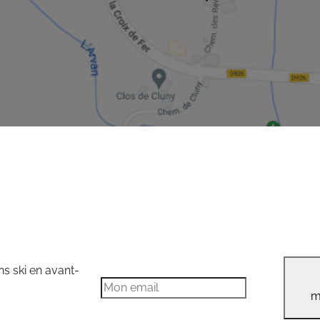
ns ski en avant-
m