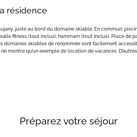
la résidence
Vaujany, juste au bord du domaine skiable. En commun: piscin
salle fitness (tout inclus), hammam (tout inclus). Place de 
 Les domaines skiables de renommée sont facilement accessi
oto ne montre qu’un exemple de location de vacances. D’aut
xcellente qualité pour 4 personnes avec piscine intérieure, s
Préparez votre séjour