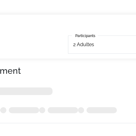
Participants
Participants
2
Adultes
ement