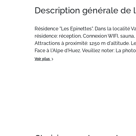
Description générale de 
Résidence "Les Epinettes". Dans la localité 
résidence: réception, Connexion WIFI, sauna, 
Attractions à proximité: 1250 m d'altitude.
Face à l'Alpe d'Huez. Veuillez noter: La ph
la location dans cette maison de vacances.
Voir plus
Situation :
À Vaujany.
Appartement de particulier :
appartement d'e