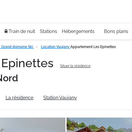
Se
+3
🚆Train de nuit
Stations
Hébergements
Bons plans
- Grand domaine Ski
Location Vaujany
Appartement Les Epinettes
 Epinettes
Situer la résidence
Nord
La résidence
Station Vaujany