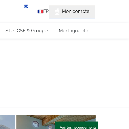
rvice client
Mon compte
FR
3 (0)4 79 96 30 69
Sites CSE & Groupes
Montagne été
Voir les hébergements