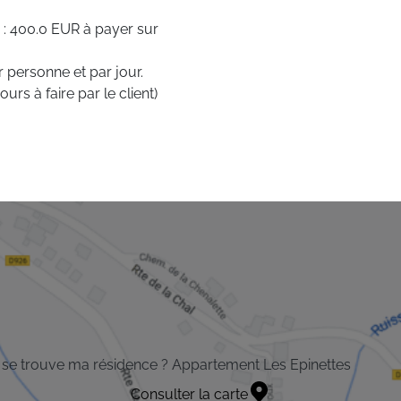
 : 400.0 EUR à payer sur
r personne et par jour.
urs à faire par le client)
se trouve ma résidence ? Appartement Les Epinettes
Consulter la carte