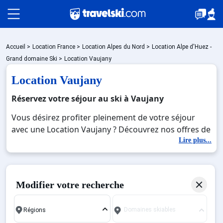
Packages
Accueil
>
Location France
>
Location Alpes du Nord
>
Location Alpe d'Huez -
Grand domaine Ski
>
Location Vaujany
Location Vaujany
🚆Train de nuit
Réservez votre séjour au ski à Vaujany
Vous désirez profiter pleinement de votre séjour
Stations
avec une Location Vaujany ? Découvrez nos offres de
Location Vaujany pour skier sans limite à noel, jour
Lire plus...
de l'an, février. Fermez les yeux et imaginez… Profitez
Hébergements
de votre Location Vaujany, une station réputée et
moderne où vous pourrez mêler les plaisirs de la
Modifier votre recherche
glisse sur les pistes de ski et des activités en totale
Bons plans
immersion avec la beauté des paysages
Domaines skiables
montagnards. Pour un week-end ou pour 7 jours en