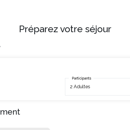
Préparez votre séjour
e
Participants
Participants
2
Adultes
ement