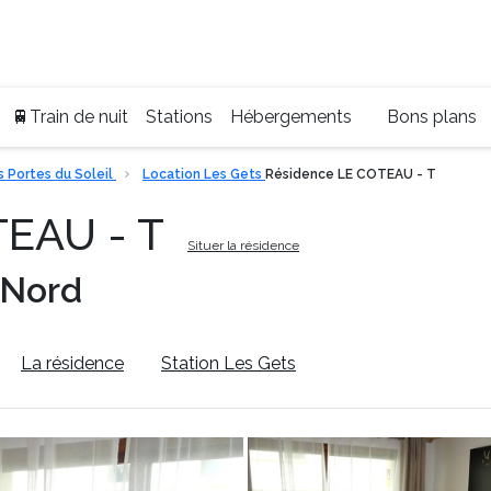
Ser
+33
🚆Train de nuit
Stations
Hébergements
Bons plans
 Portes du Soleil
Location Les Gets
Résidence LE COTEAU - T
TEAU - T
Situer la résidence
 Nord
La résidence
Station Les Gets