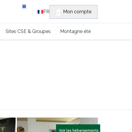
vice client
Mon compte
FR
 (0)4 79 96 30 69
Sites CSE & Groupes
Montagne été
Voir les hébergements