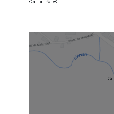
Caution : 600€
Où