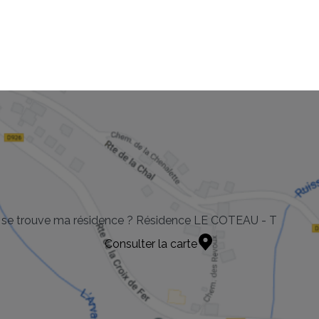
 se trouve ma résidence ? Résidence LE COTEAU - T
Consulter la carte