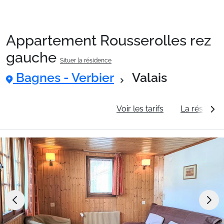
Appartement Rousserolles rez
Packages
gauche
Situer la résidence
Bagnes - Verbier
Valais
🚆Train de nuit
Informations générales
Voir les tarifs
La résidenc
Stations
Hébergements
Bons plans