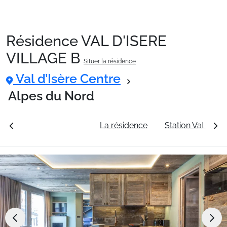
Résidence VAL D'ISERE
Packages
VILLAGE B
Situer la résidence
Val d’Isère Centre
🚆Train de nuit
Alpes du Nord
Stations
rales
Voir les tarifs
La résidence
Station Val d’Isè
Hébergements
Bons plans