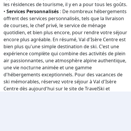
les résidences de tourisme, il y en a pour tous les goûts.
•
Services Personnalisés
: De nombreux hébergements
offrent des services personnalisés, tels que la livraison
de courses, le chef privé, le service de ménage
quotidien, et bien plus encore, pour rendre votre séjour
encore plus agréable. En résumé, Val d'Isère Centre est
bien plus qu'une simple destination de ski. C'est une
expérience complète qui combine des activités de plein
air passionnantes, une atmosphère alpine authentique,
une vie nocturne animée et une gamme
d'hébergements exceptionnels. Pour des vacances de
ski mémorables, réservez votre séjour à Val d'Isère
Centre dès aujourd'hui sur le site de TravelSki et
préparez-vous à vivre des moments inoubliables dans
les Alpes françaises. Voici une liste de logements qui
pourraient vous intéresser à l’occasion de votre séjour
à Val d’Isère Centre :
travelski home choice - Appartements LE DOME