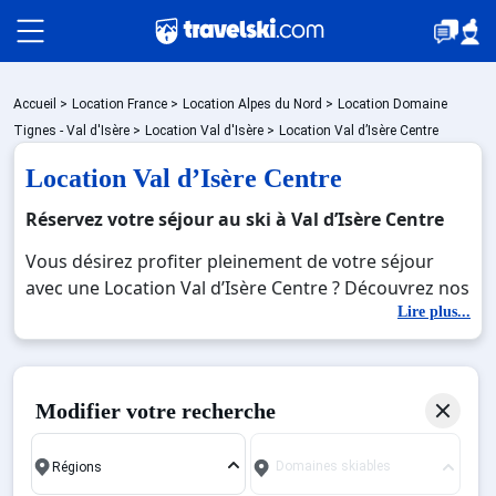
Packages
Accueil
>
Location France
>
Location Alpes du Nord
>
Location Domaine
Tignes - Val d'Isère
>
Location Val d'Isère
>
Location Val d’Isère Centre
Location Val d’Isère Centre
🚆Train de nuit
Réservez votre séjour au ski à Val d’Isère Centre
Vous désirez profiter pleinement de votre séjour
Stations
avec une Location Val d’Isère Centre ? Découvrez nos
offres de Location Val d’Isère Centre pour skier sans
Lire plus...
limite à noel, jour de l'an, février. Fermez les yeux et
Hébergements
imaginez… Profitez de votre Location Val d’Isère
Centre, une station réputée et moderne où vous
Modifier votre recherche
pourrez mêler les plaisirs de la glisse sur les pistes
Bons plans
de ski et des activités en totale immersion avec la
Domaines skiables
beauté des paysages montagnards. Pour un week-