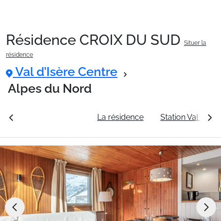
Résidence CROIX DU SUD
Situer la
Packages
résidence
Val d’Isère Centre
🚆Train de nuit
Alpes du Nord
rales
Voir les tarifs
La résidence
Station Val d’Isè
Stations
Hébergements
Bons plans