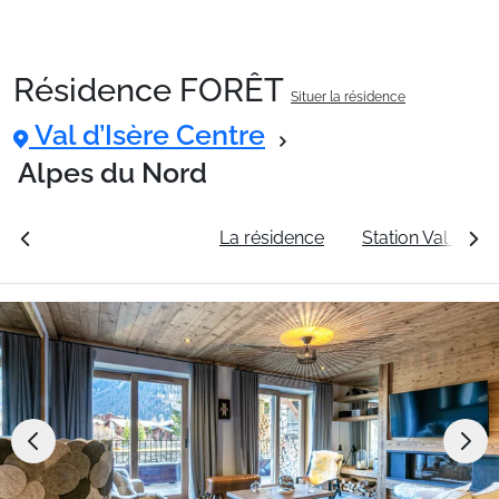
Résidence FORÊT
Situer la résidence
Packages
Val d’Isère Centre
Alpes du Nord
🚆Train de nuit
rales
Voir les tarifs
La résidence
Station Val d’Isè
Stations
Hébergements
Bons plans