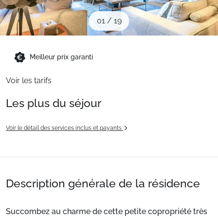
Sites CSE & Groupes
01
/
19
Montagne été
Meilleur prix garanti
Français (FR)
Voir les tarifs
Les plus du séjour
Voir le détail des services inclus et payants
Description générale de la résidence
Succombez au charme de cette petite copropriété très