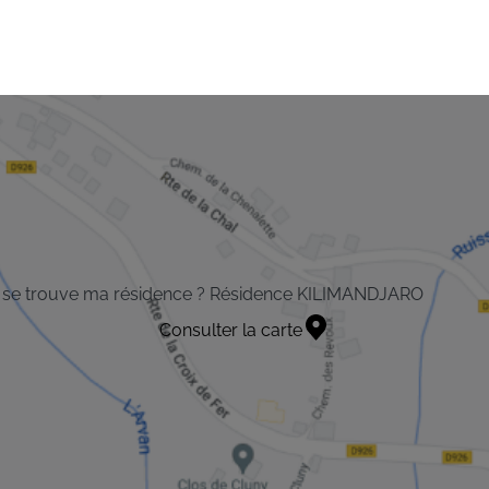
 se trouve ma résidence ? Résidence KILIMANDJARO
Consulter la carte