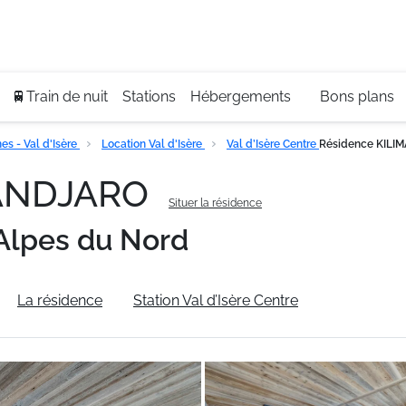
Se
+3
🚆Train de nuit
Stations
Hébergements
Bons plans
s - Val d'Isère
Location Val d'Isère
Val d’Isère Centre
Résidence KIL
MANDJARO
Situer la résidence
Alpes du Nord
La résidence
Station Val d’Isère Centre