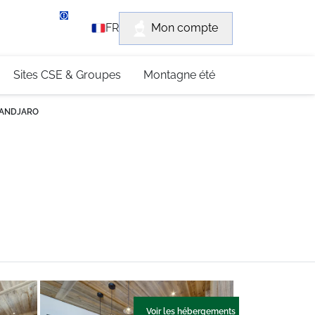
rvice client
Mon compte
FR
3 (0)4 79 96 30 69
Sites CSE & Groupes
Montagne été
IMANDJARO
Voir les hébergements