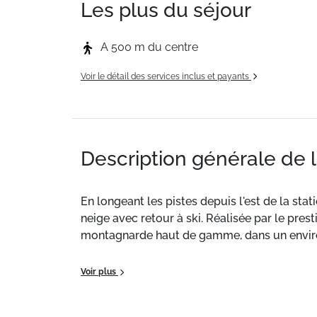
Les plus du séjour
A 500 m du centre
Voir le détail des services inclus et payants
Description générale de 
En longeant les pistes depuis l'est de la st
neige avec retour à ski. Réalisée par le pres
montagnarde haut de gamme, dans un envir
RESIDENCE
Voir plus
Avec ascenseur
Sécurisée avec digicode ou badge