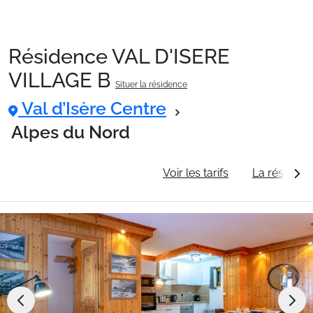
Résidence VAL D'ISERE
Packages
VILLAGE B
Situer la résidence
Val d’Isère Centre
🚆Train de nuit
Alpes du Nord
Stations
Informations générales
Voir les tarifs
La résidenc
Hébergements
Bons plans