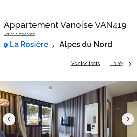
Appartement Vanoise VAN419
Packages
Situer la résidence
La Rosière
Alpes du Nord
🚆Train de nuit
Informations générales
Voir les tarifs
La résidenc
Stations
Hébergements
Bons plans