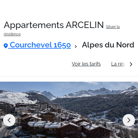
Appartements ARCELIN
Situer la
Packages
résidence
Courchevel 1650
Alpes du Nord
🚆Train de nuit
Informations générales
Voir les tarifs
La résidenc
Stations
Hébergements
Bons plans