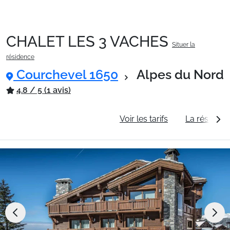
CHALET LES 3 VACHES
Situer la
Packages
résidence
Courchevel 1650
Alpes du Nord
🚆Train de nuit
4.8 / 5 (1 avis)
Informations générales
Voir les tarifs
La résidenc
Stations
Hébergements
Bons plans