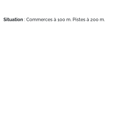
Situation
: Commerces à 100 m. Pistes à 200 m.
Appartement de particulier
: Appartements
confortables et bien équipés
Voir plus
Préparez votre séjour
1. Choisissez votre package