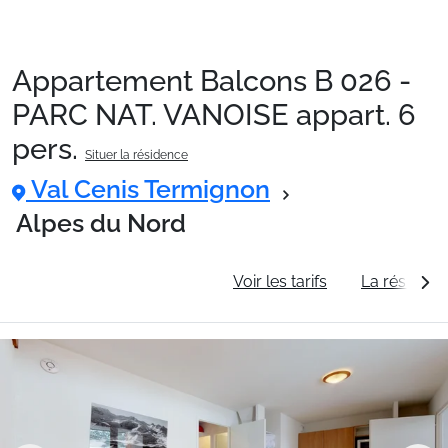
Appartement Balcons B 026 -
Packages
PARC NAT. VANOISE appart. 6
pers.
Situer la résidence
🚆Train de nuit
Val Cenis Termignon
Alpes du Nord
Stations
Informations générales
Voir les tarifs
La résidenc
Hébergements
Bons plans