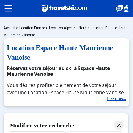
Packages
Accueil
>
Location France
>
Location Alpes du Nord
>
Location Espace Haute
Maurienne Vanoise
Location Espace Haute Maurienne
🚆Train de nuit
Vanoise
Réservez votre séjour au ski à Espace Haute
Stations
Maurienne Vanoise
Vous désirez profiter pleinement de votre séjour
avec une Location Espace Haute Maurienne Vanoise
Hébergements
? Découvrez nos offres de Location Espace Haute
Lire plus...
Maurienne Vanoise pour skier sans limite à noel,
jour de l'an, février. Fermez les yeux et imaginez…
Bons plans
Profitez de votre Location Espace Haute Maurienne
Modifier votre recherche
Vanoise, une station réputée et moderne où vous