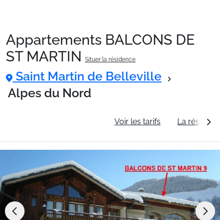
Appartements BALCONS DE
Packages
ST MARTIN
Situer la résidence
Saint Martin de Belleville
🚆Train de nuit
Alpes du Nord
Stations
Informations générales
Voir les tarifs
La résidenc
Hébergements
Bons plans