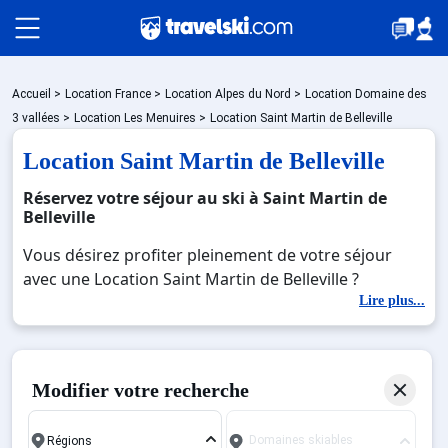
Packages
Accueil
>
Location France
>
Location Alpes du Nord
>
Location Domaine des
3 vallées
>
Location Les Menuires
>
Location Saint Martin de Belleville
Location Saint Martin de Belleville
🚆Train de nuit
Réservez votre séjour au ski à Saint Martin de
Belleville
Stations
Vous désirez profiter pleinement de votre séjour
avec une Location Saint Martin de Belleville ?
Découvrez nos offres de Location Saint Martin de
Lire plus...
Hébergements
Belleville pour skier sans limite à noel, jour de l'an,
février. Fermez les yeux et imaginez… Profitez de
votre Location Saint Martin de Belleville, une station
Bons plans
Modifier votre recherche
réputée et moderne où vous pourrez mêler les
plaisirs de la glisse sur les pistes de ski et des
Domaines skiables
activités en totale immersion avec la beauté des