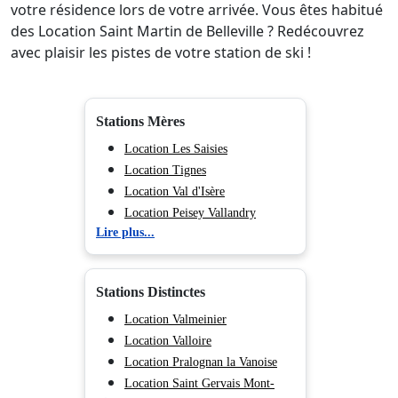
votre résidence lors de votre arrivée. Vous êtes habitué
des Location Saint Martin de Belleville ? Redécouvrez
avec plaisir les pistes de votre station de ski !
Stations Mères
Location Les Saisies
Location Tignes
Location Val d'Isère
Location Peisey Vallandry
Lire plus...
Location La Plagne
Location Les Arcs
Location Valmorel
Stations Distinctes
Location Morillon
Location Flaine
Location Valmeinier
Location Méribel
Location Valloire
Location Courchevel
Location Pralognan la Vanoise
Location Les Menuires
Location Saint Gervais Mont-