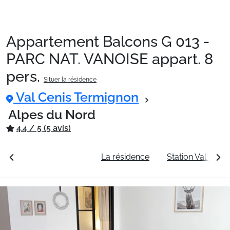
Appartement Balcons G 013 -
Packages
PARC NAT. VANOISE appart. 8
pers.
Situer la résidence
🚆Train de nuit
Val Cenis Termignon
Alpes du Nord
Stations
4.4 / 5 (5 avis)
rales
Voir les tarifs
La résidence
Station Val Ceni
Hébergements
Bons plans