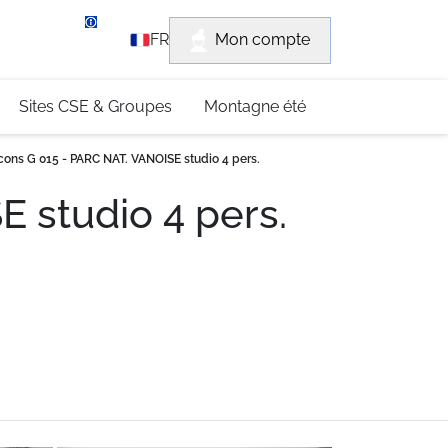
rvice client
Mon compte
FR
3 (0)4 79 96 30 69
Sites CSE & Groupes
Montagne été
cons G 015 - PARC NAT. VANOISE studio 4 pers.
 studio 4 pers.