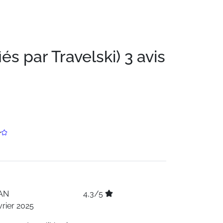
iés par Travelski)
3 avis
AN
4,3/5
vrier 2025