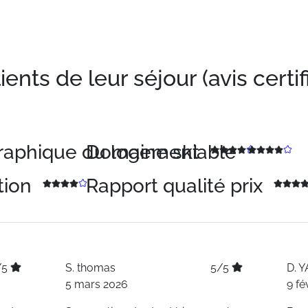
nts de leur séjour (avis certif
graphique du logement
Domaine skiable
tion
Rapport qualité prix
/5
S.
thomas
5/5
D.
Y
5 mars 2026
9 fé