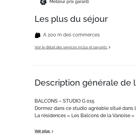
Meilleur prix garanti
Les plus du séjour
A 200 m des commerces
Voir le détail des services inclus et payants
Description générale de 
BALCONS – STUDIO G 015
Dormez dans ce studio agréable situé dans la
La résidences « Les Balcons de la Vanoise »
PROCHE DES REMONTEES MECANIQUES - PA
Voir plus