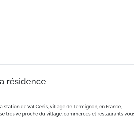
la résidence
 station de Val Cenis, village de Termignon, en France,
 se trouve proche du village, commerces et restaurants vou
RKING – TELEVISION – LAVE-VAISSELLE