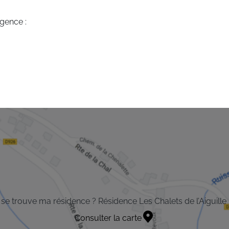
agence :
se trouve ma résidence ? Résidence Les Chalets de l’Aiguille
Consulter la carte