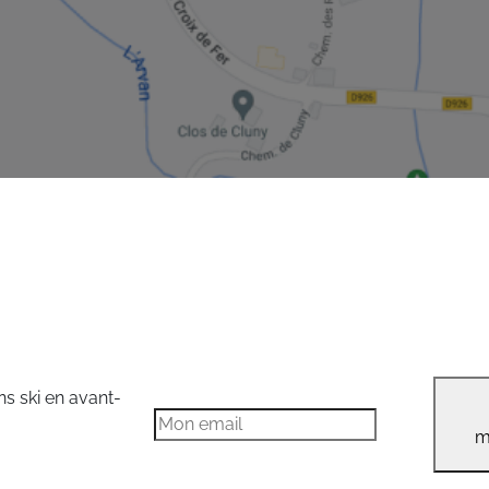
ns ski en avant-
m