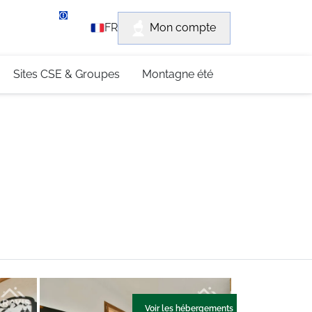
rvice client
Mon compte
FR
3 (0)4 79 96 30 69
Sites CSE & Groupes
Montagne été
Voir les hébergements