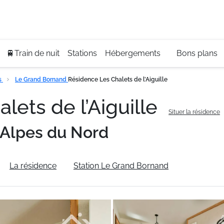
Se
+3
🚆Train de nuit
Stations
Hébergements
Bons plans
s
Le Grand Bornand
Résidence Les Chalets de l’Aiguille
lets de l’Aiguille
Situer la résidence
Alpes du Nord
La résidence
Station Le Grand Bornand