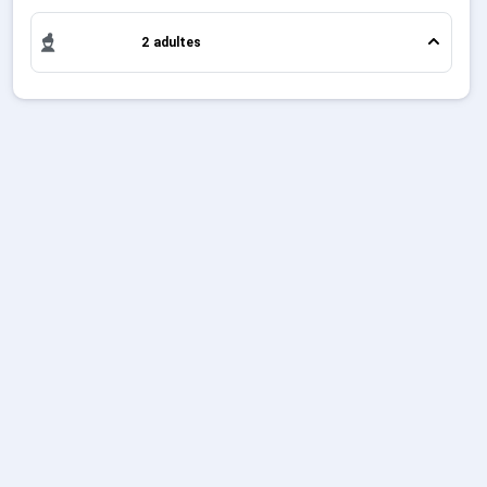
week-end ou pour 7 jours en Location Le Grand
Sites CSE & Groupes
Bornand , en famille ou entre amis, c'est l'occasion
2 adultes
parfaite pour créer des souvenirs uniques de vos
vacances au ski.
Français (FR)