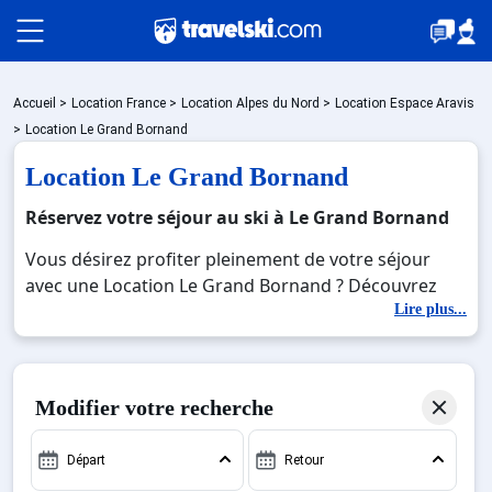
Packages
Accueil
>
Location France
>
Location Alpes du Nord
>
Location Espace Aravis
>
Location Le Grand Bornand
Location Le Grand Bornand
🚆Train de nuit
Réservez votre séjour au ski à Le Grand Bornand
Vous désirez profiter pleinement de votre séjour
Stations
avec une Location Le Grand Bornand ? Découvrez
nos offres de Location Le Grand Bornand pour skier
Lire plus...
sans limite à noel, jour de l'an, février. Fermez les
Hébergements
yeux et imaginez… Profitez de votre Location Le
Grand Bornand, une station réputée et moderne où
Modifier votre recherche
vous pourrez mêler les plaisirs de la glisse sur les
Bons plans
pistes de ski et des activités en totale immersion
Départ
Retour
avec la beauté des paysages montagnards. Pour un