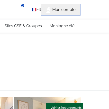
rvice client
Mon compte
FR
3 (0)4 79 96 30 69
Sites CSE & Groupes
Montagne été
Voir les hébergements