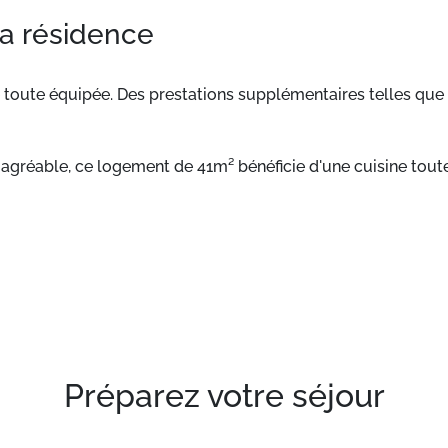
la résidence
toute équipée. Des prestations supplémentaires telles que la
agréable, ce logement de 41m² bénéficie d'une cuisine tout
sont disponibles moyennant un supplément.
Préparez votre séjour