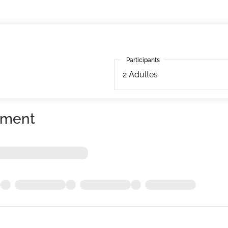
Participants
Participants
2
Adultes
ement