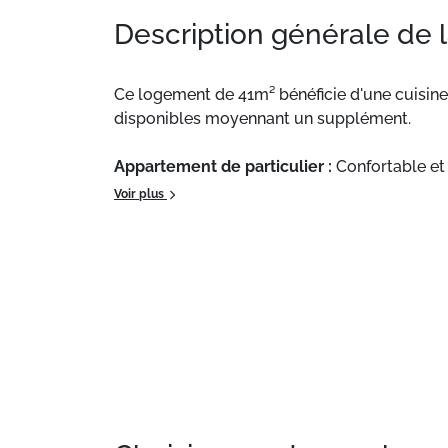
Description générale de 
Ce logement de 41m² bénéficie d'une cuisine 
disponibles moyennant un supplément.
Appartement de particulier :
Confortable et 
telles que la location de linge de toilette 
Voir plus