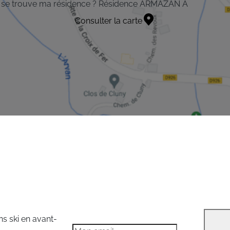
 se trouve ma résidence ? Résidence ARMAZAN A
Consulter la carte
ns ski en avant-