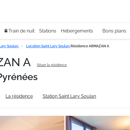
Se
+3
🚆Train de nuit
Stations
Hébergements
Bons plans
Lary Soulan
Location Saint Lary Soulan
Résidence ARMAZAN A
ZAN A
Situer la résidence
Pyrénées
La résidence
Station Saint Lary Soulan