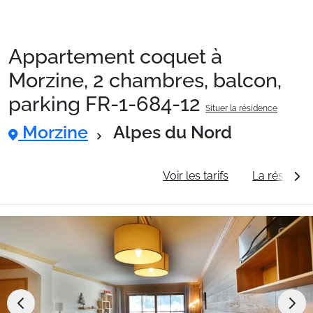
Appartement coquet à
Packages
Morzine, 2 chambres, balcon,
parking FR-1-684-12
Situer la résidence
🚆Train de nuit
Morzine
Alpes du Nord
Stations
Informations générales
Voir les tarifs
La résidenc
Hébergements
Bons plans