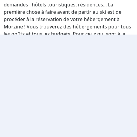
demandes : hôtels touristiques, résidences... La
première chose à faire avant de partir au ski est de
procéder à la réservation de votre hébergement à
Morzine ! Vous trouverez des hébergements pour tous
les goûts et tous les budgets. Pour ceux qui sont à la
recherche de luxe et de prestige, vous trouverez des
chalets de luxe avec services inclus pour profiter
comme il se doit de votre séjour au ski. Vous pourrez
après vos journées sur les pistes, vous reposer et
reprendre des forces dans un lit douillet. Pour les
familles nombreuses ou bien même pour les petites
familles, vous trouverez des résidences de tourisme ou
autre type d’établissement comme des clubs ou villages
vacances totalement adaptés pour accueillir les
enfants. Pour ceux qui sont à la recherche de calme et
d’authenticité, vous pouvez opter pour un chalet
excentré (loin du centre/village). Et au contraire pour
ceux qui sont plutôt à la recherche d’ambiance et de
facilité, vous pouvez choisir un hébergement ski aux