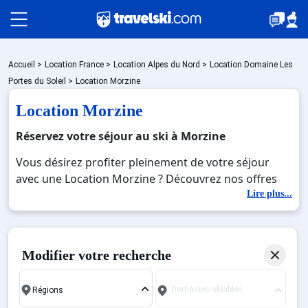
Packages
Accueil
>
Location France
>
Location Alpes du Nord
>
Location Domaine Les
Portes du Soleil
>
Location Morzine
Location Morzine
🚆Train de nuit
Réservez votre séjour au ski à Morzine
Vous désirez profiter pleinement de votre séjour
Stations
avec une Location Morzine ? Découvrez nos offres
de Location Morzine pour skier sans limite à noel,
Lire plus...
jour de l'an, février. Fermez les yeux et imaginez…
Hébergements
Profitez de votre Location Morzine, une station
réputée et moderne où vous pourrez mêler les
Modifier votre recherche
plaisirs de la glisse sur les pistes de ski et des
Bons plans
activités en totale immersion avec la beauté des
Domaines skiables
paysages montagnards. Pour un week-end ou pour