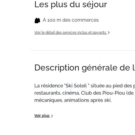
Les plus du séjour
A 100 m des commerces
Voir le détail des services inclus et payants
Description générale de 
La résidence "Ski Soleil " située au pied de
restaurants, cinéma, Club des Piou-Piou (de
mécaniques, animations après ski.
Ce logement de 23m² bénéficie d'une cuisine 
Voir plus
disponibles moyennant un supplément.