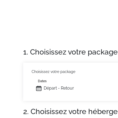
Situation :
La résidence "Ski Soleil " située 
supérette, restaurants, cinéma, Club des Pio
remontées mécaniques, animations après ski
Appartement de particulier :
Confortable et
telles que la location de linge de toilette 
1. Choisissez votre package
Choisissez votre package
Dates
Départ - Retour
2. Choisissez votre héberg