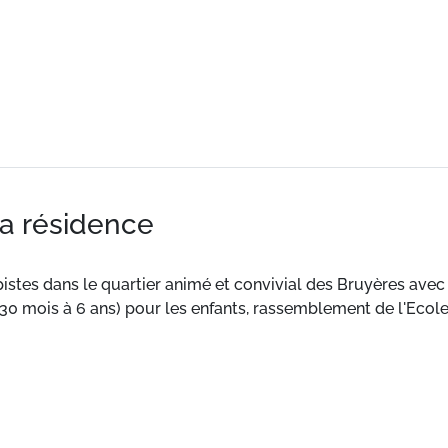
la résidence
s pistes dans le quartier animé et convivial des Bruyères av
 30 mois à 6 ans) pour les enfants, rassemblement de l'Ecol
toute équipée. Des prestations supplémentaires telles que l