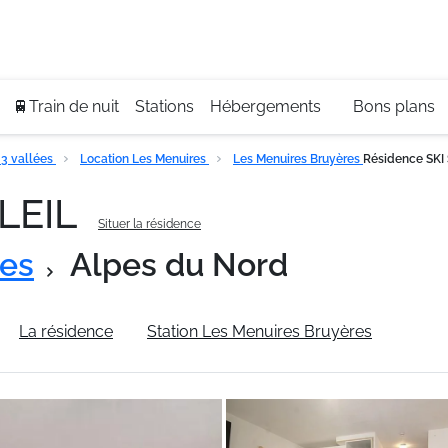
Se
+3
🚆Train de nuit
Stations
Hébergements
Bons plans
3 vallées
Location Les Menuires
Les Menuires Bruyères
Résidence SKI
OLEIL
Situer la résidence
res
Alpes du Nord
La résidence
Station Les Menuires Bruyères