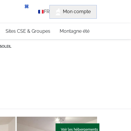
rvice client
Mon compte
FR
3 (0)4 79 96 30 69
Sites CSE & Groupes
Montagne été
 SOLEIL
Voir les hébergements