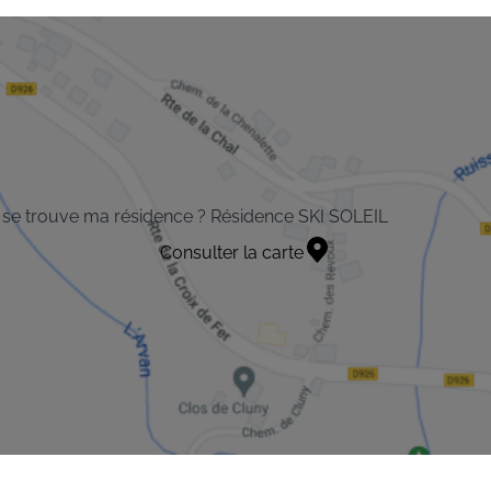
se trouve ma résidence ? Résidence SKI SOLEIL
Consulter la carte