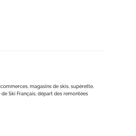
ec commerces, magasins de skis, supérette,
e de Ski Français, départ des remontées
a location de linge de toilette sont