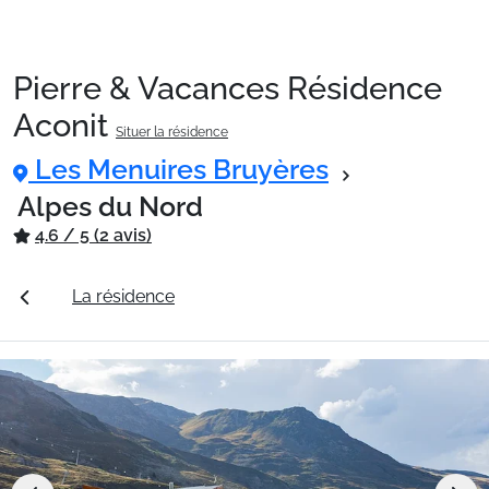
Pierre & Vacances Résidence
Packages
Aconit
Situer la résidence
Les Menuires Bruyères
🚆Train de nuit
Alpes du Nord
4.6 / 5 (2 avis)
Stations
tarifs
La résidence
Station Les Menuires Bruyères
Hébergements
Bons plans