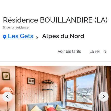
Résidence BOUILLANDIRE (LA)
Packages
Situer la résidence
Les Gets
Alpes du Nord
🚆Train de nuit
Informations générales
Voir les tarifs
La résidenc
Stations
Hébergements
Bons plans