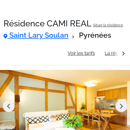
Résidence CAMI REAL
Situer la résidence
Packages
Saint Lary Soulan
Pyrénées
🚆Train de nuit
Informations générales
Voir les tarifs
La résidenc
Stations
Hébergements
Bons plans