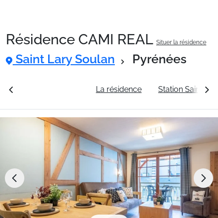
Résidence CAMI REAL
Situer la résidence
Packages
Saint Lary Soulan
Pyrénées
🚆Train de nuit
rales
Voir les tarifs
La résidence
Station Saint La
Stations
Hébergements
Bons plans