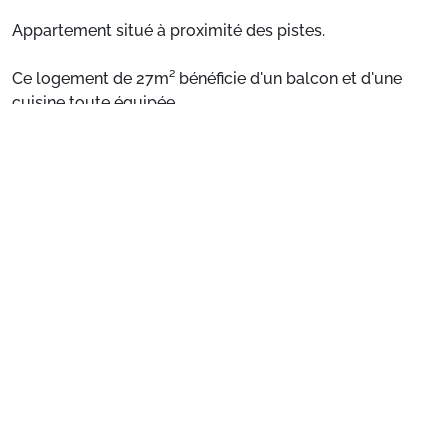
Appartement situé à proximité des pistes.
Ce logement de 27m² bénéficie d'un balcon et d'une
cuisine toute équipée.
Voir plus
Situation :
Appartement situé à proximité des pistes.
Appartement de particulier :
Confortable et agréable,
ce logement de 27m² bénéficie d'un balcon et d'une
cuisine toute équipée.
Préparez votre séjour
1. Choisissez votre package