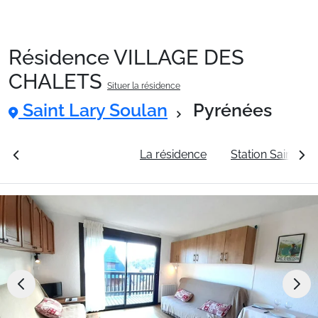
Résidence VILLAGE DES
Packages
CHALETS
Situer la résidence
Saint Lary Soulan
Pyrénées
🚆Train de nuit
rales
Voir les tarifs
La résidence
Station Saint La
Stations
Hébergements
Bons plans