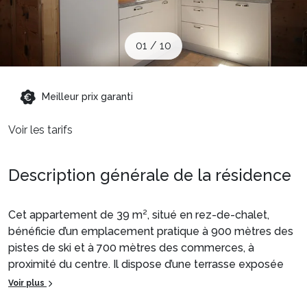
Sites CSE & Groupes
01
/
10
Montagne été
Meilleur prix garanti
Français (FR)
Voir les tarifs
Description générale de la résidence
Cet appartement de 39 m², situé en rez-de-chalet,
bénéficie d’un emplacement pratique à 900 mètres des
pistes de ski et à 700 mètres des commerces, à
proximité du centre. Il dispose d’une terrasse exposée
ouest.
Voir plus