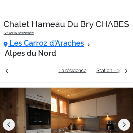
Chalet Hameau Du Bry CHABES
Packages
Situer la résidence
Les Carroz d'Araches
🚆Train de nuit
Alpes du Nord
rales
Voir les tarifs
La résidence
Station Les Carr
Stations
Hébergements
Bons plans