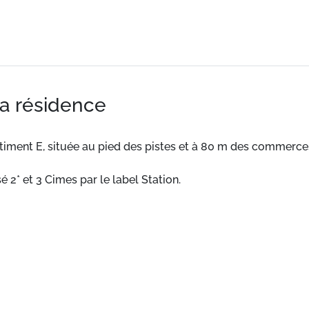
la résidence
ent E, située au pied des pistes et à 80 m des commerce
2* et 3 Cimes par le label Station.
frigérateur, four combiné micro-ondes, lave vaisselle.
n. Place de parking en extérieur numéro E03.