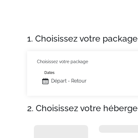
Emplacement idéal.
Ménage de fin de séjour, draps et linge de toi
Situation :
À La Rosiere. Commerces à 150m. 
Appartement de particulier :
Confortable et 
1. Choisissez votre package
Choisissez votre package
Dates
Départ - Retour
2. Choisissez votre héberg