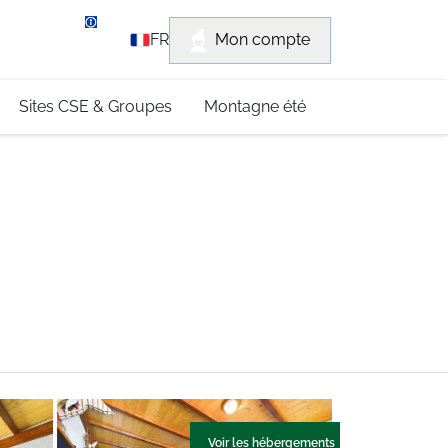
rvice client
Mon compte
FR
3 (0)4 79 96 30 69
Sites CSE & Groupes
Montagne été
Voir les hébergements