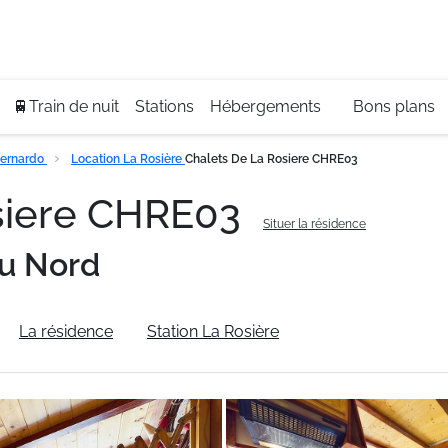
Se
+3
🚆Train de nuit
Stations
Hébergements
Bons plans
Bernardo
Location La Rosière
Chalets De La Rosiere CHRE03
osiere CHRE03
Situer la résidence
u Nord
La résidence
Station La Rosière