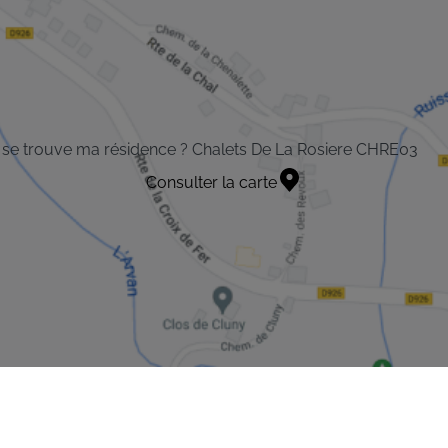
se trouve ma résidence ? Chalets De La Rosiere CHRE03
Consulter la carte