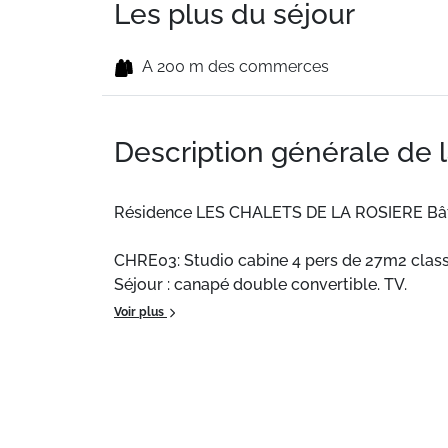
Les plus du séjour
A 200 m des commerces
Description générale de 
Résidence LES CHALETS DE LA ROSIERE Bâtim
CHRE03: Studio cabine 4 pers de 27m2 classé 
Séjour : canapé double convertible. TV.
Cabine : 1 lit superposés
Voir plus
Couloir: 1 lit superposés.
Salle de bains , wc séparés.
Kitchenette avec plaques vitrocéramiques, ré
Exposition SUD avec terrasse en rez de jardi
Bon état.