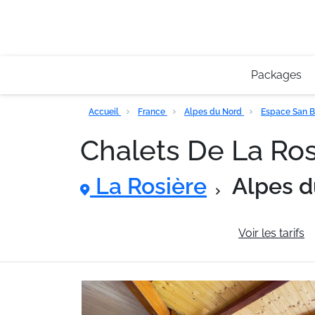
Packages
Accueil
France
Alpes du Nord
Espace San 
Chalets De La R
La Rosière
Alpes d
Informations générales
Voir les tarifs