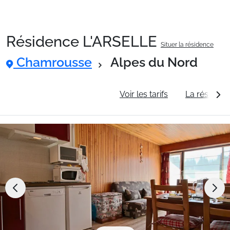
Résidence L'ARSELLE
Situer la résidence
Packages
Chamrousse
Alpes du Nord
🚆Train de nuit
Informations générales
Voir les tarifs
La résidenc
Stations
Hébergements
Bons plans