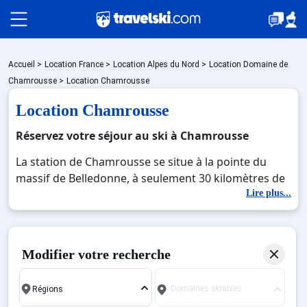
Packages
Accueil
>
Location France
>
Location Alpes du Nord
>
Location Domaine de
Chamrousse
>
Location Chamrousse
Location Chamrousse
🚆Train de nuit
Réservez votre séjour au ski à Chamrousse
La station de Chamrousse se situe à la pointe du
Stations
massif de Belledonne, à seulement 30 kilomètres de
Grenoble, en Isère. Familiale et simple d'accès,
Lire plus...
Chamrousse offre la richesse d'activités des grandes
Hébergements
stations sans les inconvénients. Etendue sur 2
villages : Chamrousse 1650 et Chamrousse 1750, la
Modifier votre recherche
station est reliée par des pistes et des sentiers
Bons plans
forestiers, pour une superficie de 1300 hectares et
Domaines skiables
un point culminant, la Croix de Chamrousse à 2250