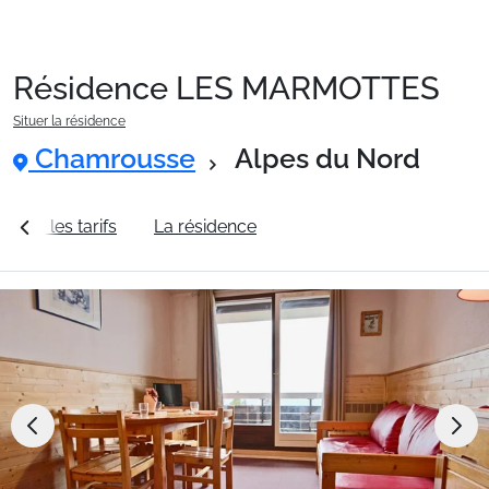
Résidence LES MARMOTTES
Packages
Situer la résidence
Chamrousse
Alpes du Nord
🚆Train de nuit
Voir les tarifs
La résidence
Station Chamrousse
Stations
Hébergements
Bons plans