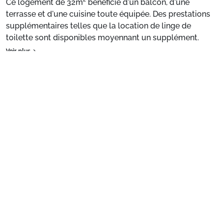
Ce logement de 32m² bénéficie d'un balcon, d'une
terrasse et d'une cuisine toute équipée. Des prestations
supplémentaires telles que la location de linge de
toilette sont disponibles moyennant un supplément.
Voir plus
Appartement de particulier :
Confortable et agréable,
ce logement de 32m² bénéficie d'un balcon, d'une
terrasse et d'une cuisine toute équipée. Des prestations
supplémentaires telles que la location de linge de
toilette sont disponibles moyennant un supplément.
Préparez votre séjour
1. Choisissez votre package
Choisissez votre package