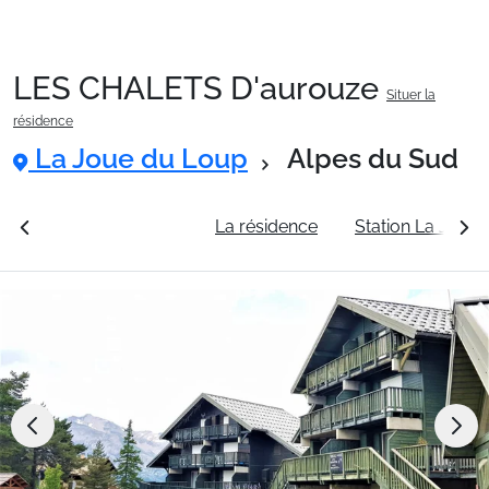
LES CHALETS D'aurouze
Situer la
Packages
résidence
La Joue du Loup
Alpes du Sud
🚆Train de nuit
rales
Voir les tarifs
La résidence
Station La Joue
Stations
Hébergements
Bons plans